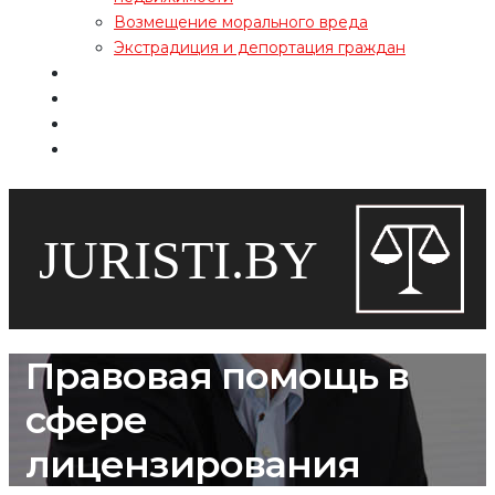
Возмещение морального вреда
Экстрадиция и депортация граждан
Обо мне
Гонорар
Отзывы
Контакты
Правовая помощь в
сфере
лицензирования