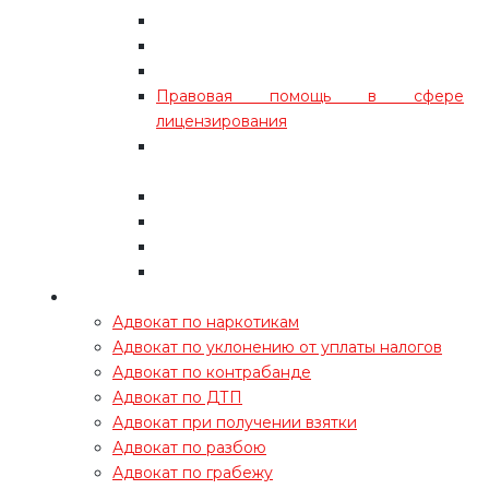
Вступление в ПВТ
Регистрация ИП
Внесение изменений в документы
Правовая помощь в сфере
лицензирования
Разработка юридических схем
ведения бизнеса
Открытие IT-компании
Досудебное урегулирование
Регистрация офшорных компаний
Адвокат по взысканию долга
Полезно
Адвокат по наркотикам
Адвокат по уклонению от уплаты налогов
Адвокат по контрабанде
Адвокат по ДТП
Адвокат при получении взятки
Адвокат по разбою
Адвокат по грабежу