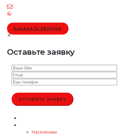
info@juristi.by
Тел.
/
Viber
/
Telegram
/
Whatsapp
+375 (44) 518-21-88‬
ЗАКАЗАТЬ ЗВОНОК
Оставьте заявку
ОСТАВИТЬ ЗАЯВКУ
Главная
Юр. Помощь
Населению